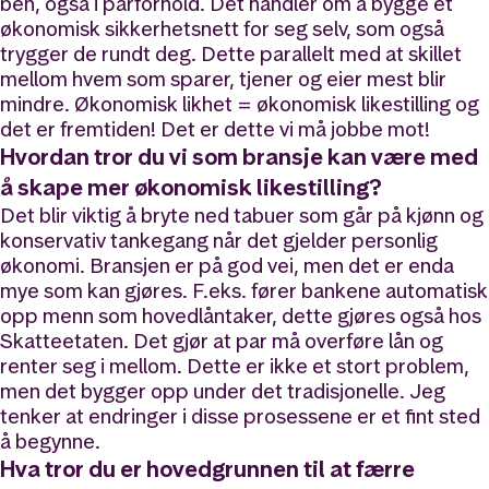
ben, også i parforhold. Det handler om å bygge et
økonomisk sikkerhetsnett for seg selv, som også
trygger de rundt deg. Dette parallelt med at skillet
mellom hvem som sparer, tjener og eier mest blir
mindre. Økonomisk likhet = økonomisk likestilling og
det er fremtiden! Det er dette vi må jobbe mot!
Hvordan tror du vi som bransje kan være med
å skape mer økonomisk likestilling?
Det blir viktig å bryte ned tabuer som går på kjønn og
konservativ tankegang når det gjelder personlig
økonomi. Bransjen er på god vei, men det er enda
mye som kan gjøres. F.eks. fører bankene automatisk
opp menn som hovedlåntaker, dette gjøres også hos
Skatteetaten. Det gjør at par må overføre lån og
renter seg i mellom. Dette er ikke et stort problem,
men det bygger opp under det tradisjonelle. Jeg
tenker at endringer i disse prosessene er et fint sted
å begynne.
Hva tror du er hovedgrunnen til at færre