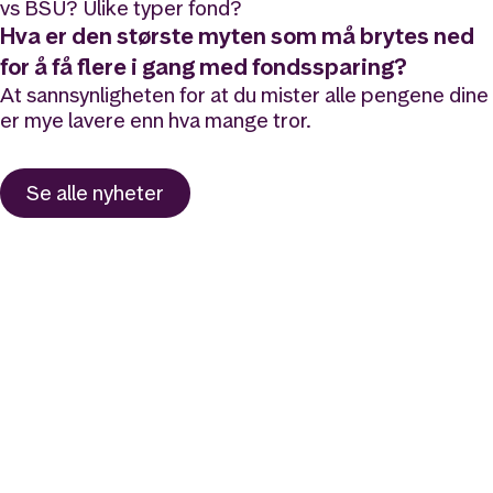
vs BSU? Ulike typer fond?
Hva er den største myten som må brytes ned
for å få flere i gang med fondssparing?
At sannsynligheten for at du mister alle pengene dine
er mye lavere enn hva mange tror.
Se alle nyheter
Likt og brukt av over 140 000 nordmenn.
Last ned appen og
kom i gang