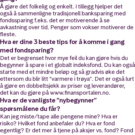
Å gjøre det folkelig og enkelt. I tillegg hjelper det
også å sammenligne tradisjonell banksparing med
fondssparing f.eks. det er motiverende å se
avkastning over tid. Penger som vokser motiverer de
fleste.
Hva er dine 3 beste tips for å komme i gang
med fondsparing?
Det er begrenset hvor mye feil du kan gjøre hvis du
begynner å spare i et globalt indeksfond. Du kan også
starte med et mindre beløp og så gradvis øke det
ettersom du blir litt "varmere i trøya". Det er også lurt
å gjøre en dobbeltsjekk av priser og leverandører,
det kan du gjøre på www.finansportalen.no.
Hva er de vanligste “nybegynner”
spørsmålene du får?
Kan jeg miste/tape alle pengene mine? Hva er
risiko? Hvilket fond anbefaler du? Hva er fond
egentlig? Er det mer å tjene på aksjer vs. fond? Fond