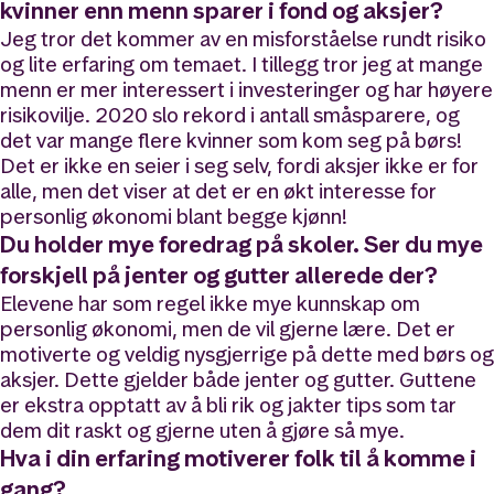
kvinner enn menn sparer i fond og aksjer?
Jeg tror det kommer av en misforståelse rundt risiko
og lite erfaring om temaet. I tillegg tror jeg at mange
menn er mer interessert i investeringer og har høyere
risikovilje. 2020 slo rekord i antall småsparere, og
det var mange flere kvinner som kom seg på børs!
Det er ikke en seier i seg selv, fordi aksjer ikke er for
alle, men det viser at det er en økt interesse for
personlig økonomi blant begge kjønn!
Du holder mye foredrag på skoler. Ser du mye
forskjell på jenter og gutter allerede der?
Elevene har som regel ikke mye kunnskap om
personlig økonomi, men de vil gjerne lære. Det er
motiverte og veldig nysgjerrige på dette med børs og
aksjer. Dette gjelder både jenter og gutter. Guttene
er ekstra opptatt av å bli rik og jakter tips som tar
dem dit raskt og gjerne uten å gjøre så mye.
Hva i din erfaring motiverer folk til å komme i
gang?