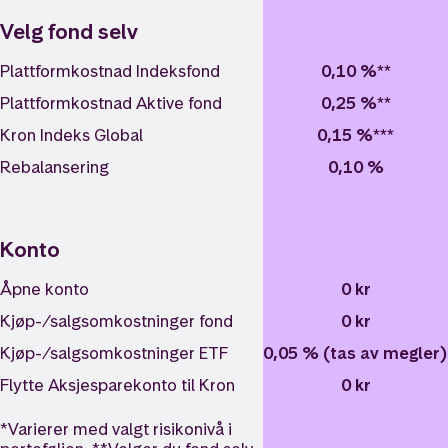
Velg fond selv
Plattformkostnad Indeksfond
0,10 %**
Plattformkostnad Aktive fond
0,25 %**
Kron Indeks Global
0,15 %***
Rebalansering
0,10 %
Konto
Åpne konto
0 kr
Kjøp-/salgsomkostninger fond
0 kr
Kjøp-/salgsomkostninger ETF
0,05 % (tas av megler)
Flytte Aksjesparekonto til Kron
0 kr
*Varierer med valgt risikonivå i