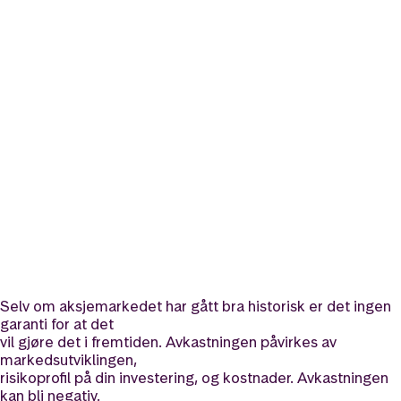
Nå kan du gi
gavekort på fond.
Enkelt å gi. Lurt å få.
Gi gavekort
Les mer om gavekort
Selv om aksjemarkedet har gått bra historisk er det ingen
garanti for at det
vil gjøre det i fremtiden. Avkastningen påvirkes av
markedsutviklingen,
risikoprofil på din investering, og kostnader. Avkastningen
kan bli negativ.