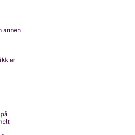
en annen
ikk er
 på
helt