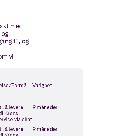
takt med
 og
ang til, og
om vi
else/Formål
Varighet
il å levere
9 måneder
til Krons
rvice via chat
il å levere
9 måneder
til Krons