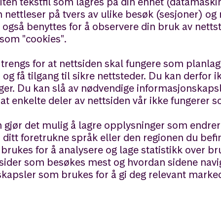
liten tekstfil som lagres på din enhet (datamaski
in nettleser på tvers av ulike besøk (sesjoner) og 
også benyttes for å observere din bruk av nettst
r som "cookies".
rengs for at nettsiden skal fungere som planlagt
g få tilgang til sikre nettsteder. Du kan derfor i
nger. Du kan slå av nødvendige informasjonskapsl
l at enkelte deler av nettsiden vår ikke fungerer 
 gjør det mulig å lagre opplysninger som endre
ditt foretrukne språk eller den regionen du befin
ukes for å analysere og lage statistikk over br
e sider som besøkes mest og hvordan sidene navi
kapsler som brukes for å gi deg relevant marke