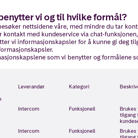
enytter vi og til hvilke formål?
besøker nettsidene våre, med mindre du tar kon
r kontakt med kundeservice via chat-funksjonen,
er vi informasjonskapsler for å kunne gi deg tilg
nformasjonskapsler.
masjonskapslene som vi benytter og formålene s
Leverandør
Kategori
Beskriv
e
Intercom
Funksjonell
Brukes t
tilgang 
kundese
Intercom
Funksjonell
Brukes t
tilgang 