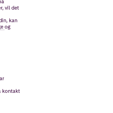
på
, vil det
din, kan
ge
og
ar
a kontakt