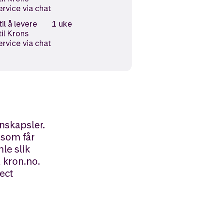
rvice via chat
il å levere
1 uke
til Krons
rvice via chat
nskapsler.
 som får
le slik
 kron.no.
ect