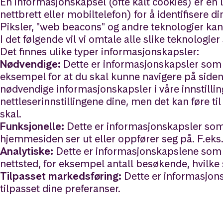
En informasjonskapsel (ofte kalt cookies) er en 
nettbrett eller mobiltelefon) for å identifisere d
Piksler, "web beacons" og andre teknologier kan 
I det følgende vil vi omtale alle slike teknologie
Det finnes ulike typer informasjonskapsler:
Nødvendige:
Dette er informasjonskapsler som t
eksempel for at du skal kunne navigere på siden o
nødvendige informasjonskapsler i våre innstilli
nettleserinnstillingene dine, men det kan føre ti
skal.
Funksjonelle:
Dette er informasjonskapsler som
hjemmesiden ser ut eller oppfører seg på. F.eks. 
Analytiske:
Dette er informasjonskapslene som br
nettsted, for eksempel antall besøkende, hvilk
Tilpasset markedsføring:
Dette er informasjons
tilpasset dine preferanser.