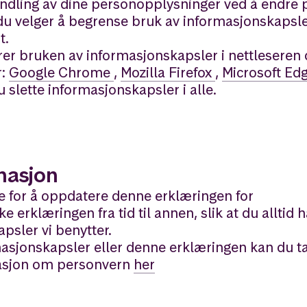
andling av dine personopplysninger ved å endre 
 du velger å begrense bruk av informasjonskapsler
t.
r bruken av informasjonskapsler i nettleseren 
r:
Google Chrome
,
Mozilla Firefox
,
Microsoft Ed
 slette informasjonskapsler i alle.
rmasjon
e for å oppdatere denne erklæringen for
 erklæringen fra tid til annen, slik at du alltid h
psler vi benytter.
asjonskapsler eller denne erklæringen kan du t
masjon om personvern
her