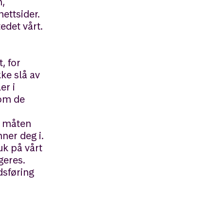
n,
nettsider.
edet vårt.
, for
kke slå av
er i
som de
r måten
ner deg i.
uk på vårt
geres.
dsføring