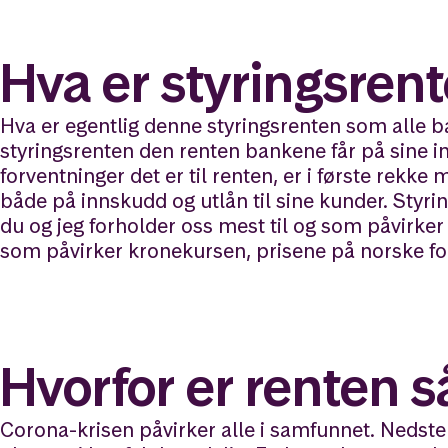
Hva er styringsren
Hva er egentlig denne styringsrenten som alle ba
styringsrenten den renten bankene får på sine i
forventninger det er til renten, er i første re
både på innskudd og utlån til sine kunder. Sty
du og jeg forholder oss mest til og som påvirke
som påvirker kronekursen, prisene på norske fon
Hvorfor er renten s
Corona-krisen påvirker alle i samfunnet. Nedsteng