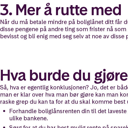
3. Mer å rutte med
Når du må betale mindre på boliglånet ditt får d
disse pengene på andre ting som frister nå som 
bevisst og bli enig med seg selv at noe av diss
Hva burde du gjør
Så, hva er egentlig konklusjonen? Jo, det er både
man er klar over hva man bør gjøre kan man ko
raske grep du kan ta for at du skal komme best 
Forhandle boliglånsrenten din til det lavest
ulike bankene.
Sørg for at du har best mulig rente på spare