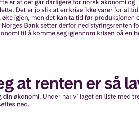
te er at det går dårligere for norsk økonomi og
e. Det er jo slik at en krise ikke varer for alltid
l øke igjen, men det kan ta tid før produksjonen 
 Norges Bank setter derfor ned styringsrenten f
konomi til å komme seg igjennom krisen på en b
eg at renten er så l
g din økonomi. Under har vi laget en liste med tr
settes ned.