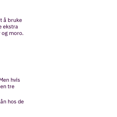
t å bruke
e ekstra
y og moro.
 Men hvis
en tre
lån hos de