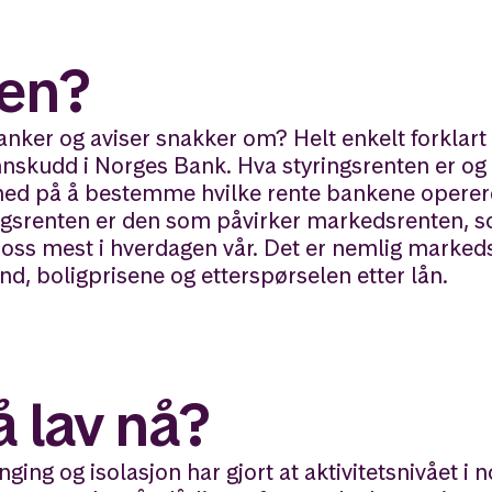
ten?
nker og aviser snakker om? Helt enkelt forklart 
nnskudd i Norges Bank. Hva styringsrenten er og 
kke med på å bestemme hvilke rente bankene opere
ringsrenten er den som påvirker markedsrenten, 
r oss mest i hverdagen vår. Det er nemlig marked
d, boligprisene og etterspørselen etter lån.
å lav nå?
ing og isolasjon har gjort at aktivitetsnivået i 