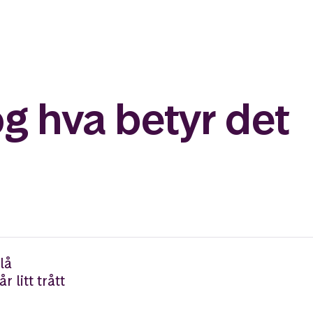
og hva betyr det
lå
 litt trått