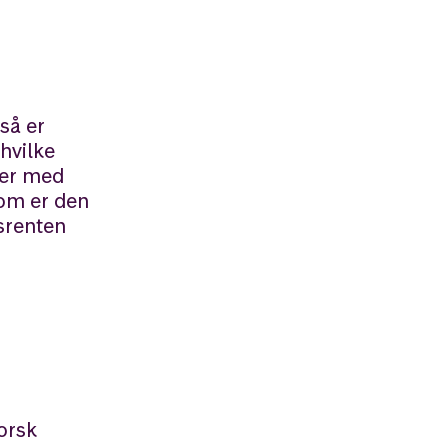
så er
hvilke
rer med
som er den
srenten
norsk