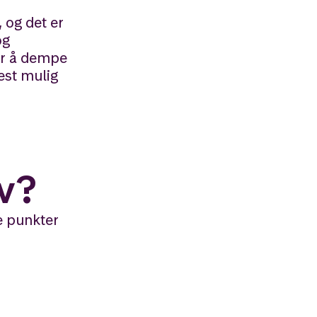
, og det er
og
or å dempe
est mulig
av?
e punkter