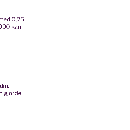
 med 0,25
 000 kan
din.
n gjorde