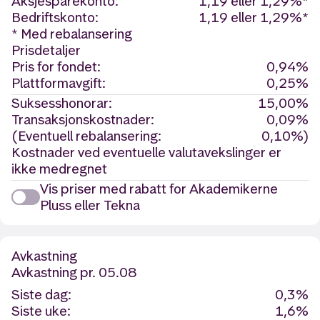
Aksjesparekonto:
1,19 eller 1,29%*
Bedriftskonto:
1,19 eller 1,29%*
* Med rebalansering
Prisdetaljer
Pris for fondet:
0,94%
Plattformavgift:
0,25%
Suksesshonorar:
15,00%
Transaksjonskostnader:
0,09%
(Eventuell rebalansering:
0,10%)
Kostnader ved eventuelle valutavekslinger er
ikke medregnet
Vis priser med rabatt for Akademikerne
Pluss eller Tekna
Avkastning
Avkastning
pr. 05.08
Siste dag:
0,3%
Siste uke:
1,6%