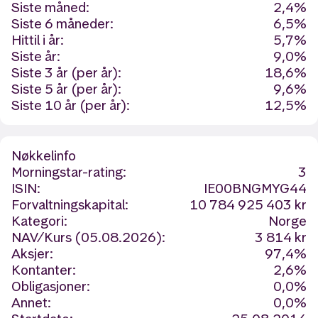
Siste måned:
2,4%
Siste 6 måneder:
6,5%
Hittil i år:
5,7%
Siste år:
9,0%
Siste 3 år (per år):
18,6%
Siste 5 år (per år):
9,6%
Siste 10 år (per år):
12,5%
Nøkkelinfo
Morningstar-rating:
3
ISIN:
IE00BNGMYG44
Forvaltningskapital:
10 784 925 403 kr
Kategori:
Norge
NAV/Kurs (05.08.2026):
3 814 kr
Aksjer:
97,4%
Kontanter:
2,6%
Obligasjoner:
0,0%
Annet:
0,0%