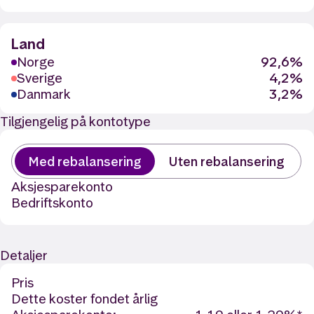
Land
Norge
92,6%
Sverige
4,2%
Danmark
3,2%
Tilgjengelig på kontotype
Med rebalansering
Uten rebalansering
Aksjesparekonto
Bedriftskonto
Detaljer
Pris
Dette koster fondet årlig