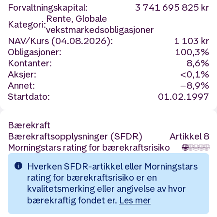
Forvaltningskapital:
3 741 695 825 kr
Rente, Globale
Kategori:
vekstmarkedsobligasjoner
NAV/Kurs (04.08.2026):
1 103 kr
Obligasjoner:
100,3%
Kontanter:
8,6%
Aksjer:
<0,1%
Annet:
−8,9%
Startdato:
01.02.1997
Bærekraft
Bærekraftsopplysninger (SFDR)
Artikkel 8
Morningstars rating for bærekraftsrisiko
🌐
🌐
🌐
🌐
🌐
Hverken SFDR-artikkel eller Morningstars
rating for bærekraftsrisiko er en
kvalitetsmerking eller angivelse av hvor
bærekraftig fondet er.
Les mer