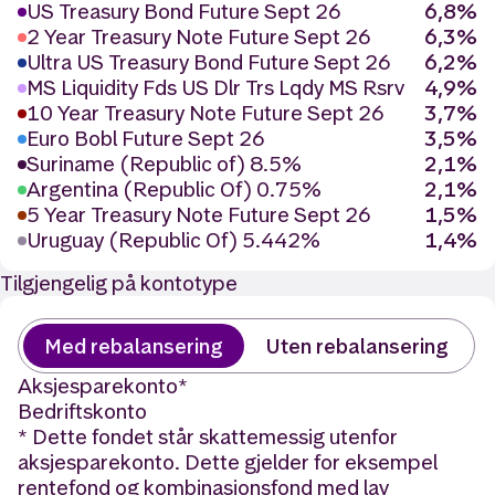
US Treasury Bond Future Sept 26
6,8%
2 Year Treasury Note Future Sept 26
6,3%
Ultra US Treasury Bond Future Sept 26
6,2%
MS Liquidity Fds US Dlr Trs Lqdy MS Rsrv
4,9%
10 Year Treasury Note Future Sept 26
3,7%
Euro Bobl Future Sept 26
3,5%
Suriname (Republic of) 8.5%
2,1%
Argentina (Republic Of) 0.75%
2,1%
5 Year Treasury Note Future Sept 26
1,5%
Uruguay (Republic Of) 5.442%
1,4%
Tilgjengelig på kontotype
Med rebalansering
Uten rebalansering
Aksjesparekonto
*
Bedriftskonto
* Dette fondet står skattemessig utenfor
aksjesparekonto. Dette gjelder for eksempel
rentefond og kombinasjonsfond med lav