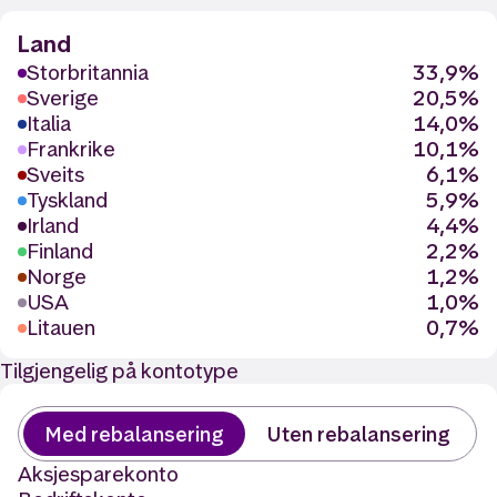
Land
Storbritannia
33,9%
Sverige
20,5%
Italia
14,0%
Frankrike
10,1%
Sveits
6,1%
Tyskland
5,9%
Irland
4,4%
Finland
2,2%
Norge
1,2%
USA
1,0%
Litauen
0,7%
Tilgjengelig på kontotype
Med rebalansering
Uten rebalansering
Aksjesparekonto