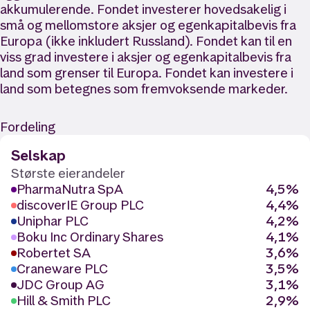
akkumulerende. Fondet investerer hovedsakelig i
små og mellomstore aksjer og egenkapitalbevis fra
Europa (ikke inkludert Russland). Fondet kan til en
viss grad investere i aksjer og egenkapitalbevis fra
land som grenser til Europa. Fondet kan investere i
land som betegnes som fremvoksende markeder.
Fordeling
Selskap
Største eierandeler
PharmaNutra SpA
4,5%
discoverIE Group PLC
4,4%
Uniphar PLC
4,2%
Boku Inc Ordinary Shares
4,1%
Robertet SA
3,6%
Craneware PLC
3,5%
JDC Group AG
3,1%
Hill & Smith PLC
2,9%