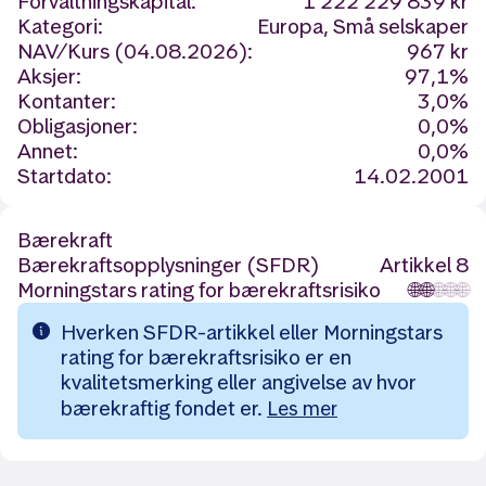
Forvaltningskapital:
1 222 229 839 kr
Kategori:
Europa, Små selskaper
NAV/Kurs (04.08.2026):
967 kr
Aksjer:
97,1%
Kontanter:
3,0%
Obligasjoner:
0,0%
Annet:
0,0%
Startdato:
14.02.2001
Bærekraft
Bærekraftsopplysninger (SFDR)
Artikkel 8
Morningstars rating for bærekraftsrisiko
🌐
🌐
🌐
🌐
🌐
Hverken SFDR-artikkel eller Morningstars
rating for bærekraftsrisiko er en
kvalitetsmerking eller angivelse av hvor
bærekraftig fondet er.
Les mer