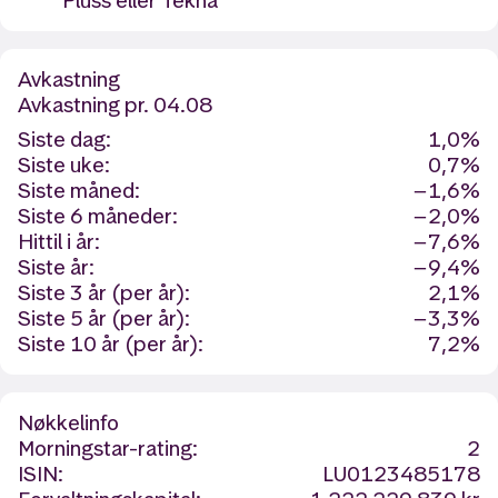
Pluss eller Tekna
Avkastning
Avkastning
pr. 04.08
Siste dag:
1,0%
Siste uke:
0,7%
Siste måned:
−1,6%
Siste 6 måneder:
−2,0%
Hittil i år:
−7,6%
Siste år:
−9,4%
Siste 3 år (per år):
2,1%
Siste 5 år (per år):
−3,3%
Siste 10 år (per år):
7,2%
Nøkkelinfo
Morningstar-rating:
2
ISIN:
LU0123485178