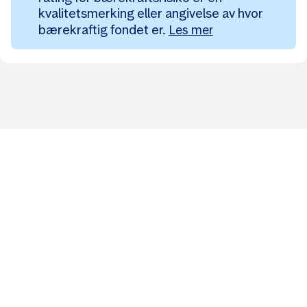
kvalitetsmerking eller angivelse av hvor
bærekraftig fondet er.
Les mer
Likt og brukt av over 140 000 nordmenn.
Last ned appen og
kom i gang
App Store
Google Play