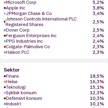
Microsoft Corp
5,2%
Apple Inc
3,8%
JPMorgan Chase & Co
3,4%
Johnson Controls International PLC
2,5%
Registered Shares
Dover Corp
2,5%
Ferguson Enterprises Inc
2,4%
PPG Industries Inc
2,4%
Colgate-Palmolive Co
2,3%
Haleon PLC
2,3%
Sektor
Finans
18,5%
Helse
16,3%
Teknologi
15,1%
Syklisk konsum
12,3%
Defensivt konsum
10,3%
Industri
10,1%