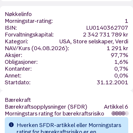
Nøkkelinfo
Morningstar-rating:
1
ISIN:
LU0140362707
Forvaltningskapital:
2 342 731 789 kr
Kategori:
USA, Store selskaper, Verdi
NAV/Kurs (04.08.2026):
1 291 kr
Aksjer:
97,7%
Obligasjoner:
1,6%
Kontanter:
0,7%
Annet:
0,0%
Startdato:
31.12.2001
Bærekraft
Bærekraftsopplysninger (SFDR)
Artikkel 6
Morningstars rating for bærekraftsrisiko
🌐
🌐
🌐
🌐
🌐
Hverken SFDR-artikkel eller Morningstars
rating for bærekraftsrisiko er en