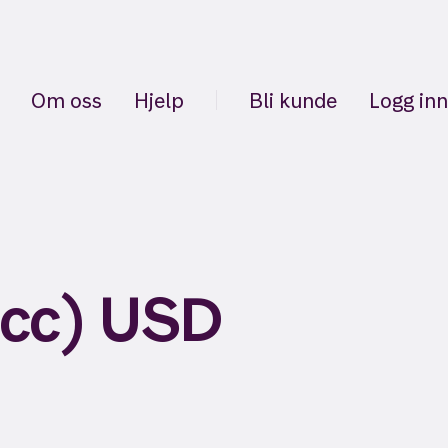
Om oss
Hjelp
Bli kunde
Logg inn
acc) USD