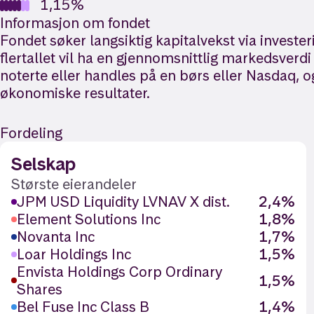
1,15%
Informasjon om fondet
Fondet søker langsiktig kapitalvekst via invester
flertallet vil ha en gjennomsnittlig markedsverd
noterte eller handles på en børs eller Nasdaq,
økonomiske resultater.
Fordeling
Selskap
Største eierandeler
JPM USD Liquidity LVNAV X dist.
2,4%
Element Solutions Inc
1,8%
Novanta Inc
1,7%
Loar Holdings Inc
1,5%
Envista Holdings Corp Ordinary
1,5%
Shares
Bel Fuse Inc Class B
1,4%