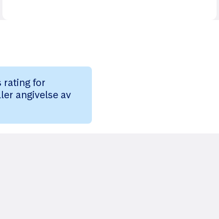
rating for
ler angivelse av