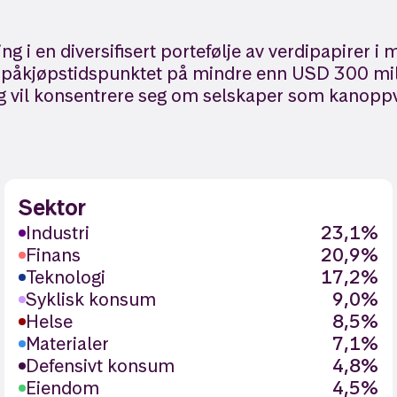
ing i en diversifisert portefølje av verdipapirer
i påkjøpstidspunktet på mindre enn USD 300 milli
 og vil konsentrere seg om selskaper som kanopp
Sektor
Industri
23,1%
Finans
20,9%
Teknologi
17,2%
Syklisk konsum
9,0%
Helse
8,5%
Materialer
7,1%
Defensivt konsum
4,8%
Eiendom
4,5%