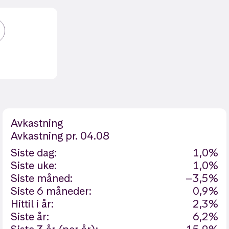
Avkastning
Avkastning
pr. 04.08
Siste dag:
1,0%
Siste uke:
1,0%
Siste måned:
−3,5%
Siste 6 måneder:
0,9%
Hittil i år:
2,3%
Siste år:
6,2%