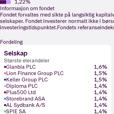
1,22%
Informasjon om fondet
Fondet forvaltes med sikte på langsiktig kapital
selskaper. Fondet investerer normalt ikke i børs
investeringstidspunktet.Fondets referanseinde
Fordeling
Selskap
Største eierandeler
Glanbia PLC
1,6%
Lion Finance Group PLC
1,5%
Keller Group PLC
1,5%
Diploma PLC
1,4%
Plus500 Ltd
1,4%
Storebrand ASA
1,4%
AL Sydbank A/S
1,4%
SPIE SA
1,4%