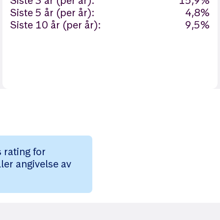
Siste 3 år (per år):
15,9%
Siste 5 år (per år):
4,8%
Siste 10 år (per år):
9,5%
rating for
ler angivelse av