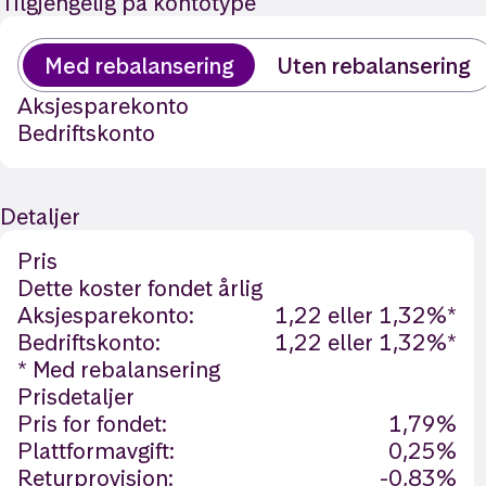
Tilgjengelig på kontotype
Med rebalansering
Uten rebalansering
Aksjesparekonto
Bedriftskonto
Detaljer
Pris
Dette koster fondet årlig
Aksjesparekonto:
1,22 eller 1,32%*
Bedriftskonto:
1,22 eller 1,32%*
* Med rebalansering
Prisdetaljer
Pris for fondet:
1,79%
Plattformavgift:
0,25%
Returprovisjon:
-0,83%