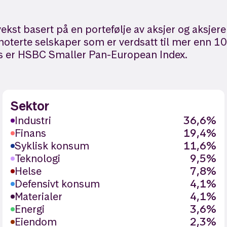
vekst basert på en portefølje av aksjer og aksjer
noterte selskaper som er verdsatt til mer enn 10
ks er HSBC Smaller Pan-European Index.
Sektor
Industri
36,6%
Finans
19,4%
Syklisk konsum
11,6%
Teknologi
9,5%
Helse
7,8%
Defensivt konsum
4,1%
Materialer
4,1%
Energi
3,6%
Eiendom
2,3%