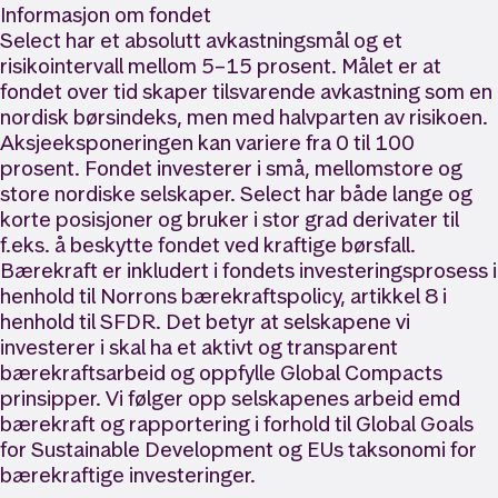
Informasjon om fondet
Select har et absolutt avkastningsmål og et
risikointervall mellom 5–15 prosent. Målet er at
fondet over tid skaper tilsvarende avkastning som en
nordisk børsindeks, men med halvparten av risikoen.
Aksjeeksponeringen kan variere fra 0 til 100
prosent. Fondet investerer i små, mellomstore og
store nordiske selskaper. Select har både lange og
korte posisjoner og bruker i stor grad derivater til
f.eks. å beskytte fondet ved kraftige børsfall.
Bærekraft er inkludert i fondets investeringsprosess i
henhold til Norrons bærekraftspolicy, artikkel 8 i
henhold til SFDR. Det betyr at selskapene vi
investerer i skal ha et aktivt og transparent
bærekraftsarbeid og oppfylle Global Compacts
prinsipper. Vi følger opp selskapenes arbeid emd
bærekraft og rapportering i forhold til Global Goals
for Sustainable Development og EUs taksonomi for
bærekraftige investeringer.