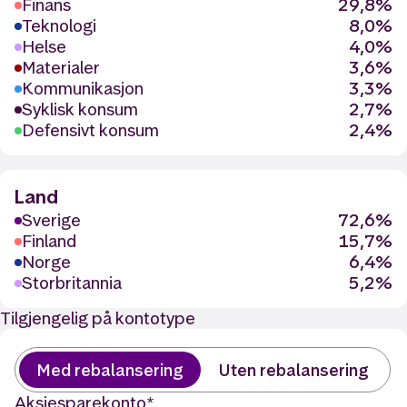
Finans
29,8%
Teknologi
8,0%
Helse
4,0%
Materialer
3,6%
Kommunikasjon
3,3%
Syklisk konsum
2,7%
Defensivt konsum
2,4%
Land
Sverige
72,6%
Finland
15,7%
Norge
6,4%
Storbritannia
5,2%
Tilgjengelig på kontotype
Med rebalansering
Uten rebalansering
Aksjesparekonto
*