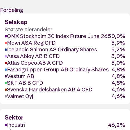
Fordeling
Selskap
Største eierandeler
OMX Stockholm 30 Index Future June 26
50,0%
Mowi ASA Reg CFD
5,9%
Icelandic Salmon AS Ordinary Shares
5,2%
Assa Abloy AB B CFD
5,0%
Atlas Copco AB A CFD
5,0%
Fasadgruppen Group AB Ordinary Shares
4,8%
Vestum AB
4,8%
SKF AB B CFD
4,8%
Svenska Handelsbanken AB A CFD
4,6%
Valmet Oyj
4,6%
Sektor
Industri
46,2%