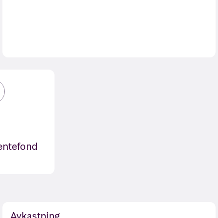
rentefond
Avkastning