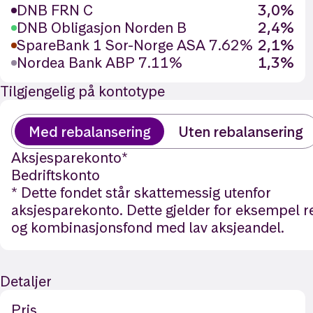
DNB FRN C
3,0%
DNB Obligasjon Norden B
2,4%
SpareBank 1 Sor-Norge ASA 7.62%
2,1%
Nordea Bank ABP 7.11%
1,3%
Tilgjengelig på kontotype
Med rebalansering
Uten rebalansering
Aksjesparekonto
*
Bedriftskonto
* Dette fondet står skattemessig utenfor
aksjesparekonto. Dette gjelder for eksempel 
og kombinasjonsfond med lav aksjeandel.
Detaljer
Pris