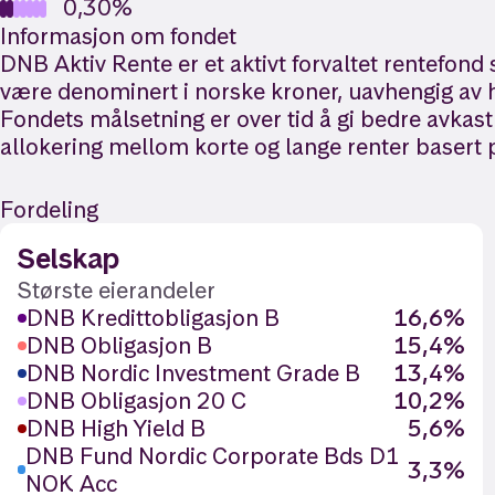
0,30%
Informasjon om fondet
DNB Aktiv Rente er et aktivt forvaltet rentefond
være denominert i norske kroner, uavhengig av h
Fondets målsetning er over tid å gi bedre avkas
allokering mellom korte og lange renter basert p
Fordeling
Selskap
Største eierandeler
DNB Kredittobligasjon B
16,6%
DNB Obligasjon B
15,4%
DNB Nordic Investment Grade B
13,4%
DNB Obligasjon 20 C
10,2%
DNB High Yield B
5,6%
DNB Fund Nordic Corporate Bds D1
3,3%
NOK Acc