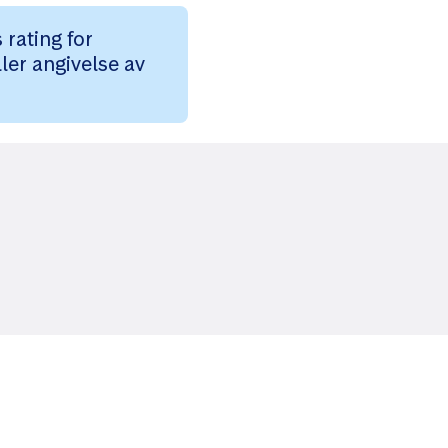
rating for
ler angivelse av