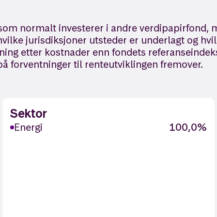
 som normalt investerer i andre verdipapirfond, 
vilke jurisdiksjoner utsteder er underlagt og hv
tning etter kostnader enn fondets referanseinde
å forventninger til renteutviklingen fremover.
Sektor
Energi
100,0%