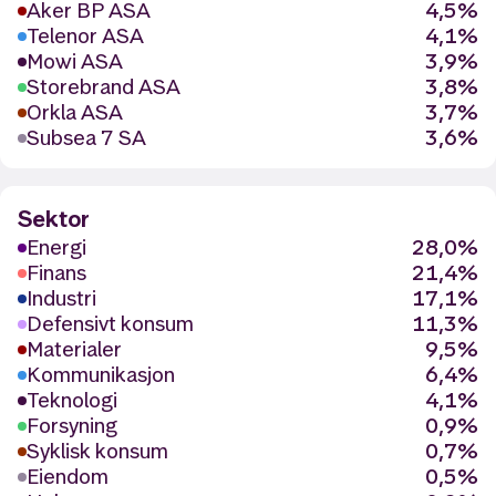
Aker BP ASA
4,5%
Telenor ASA
4,1%
Mowi ASA
3,9%
Storebrand ASA
3,8%
Orkla ASA
3,7%
Subsea 7 SA
3,6%
Sektor
Energi
28,0%
Finans
21,4%
Industri
17,1%
Defensivt konsum
11,3%
Materialer
9,5%
Kommunikasjon
6,4%
Teknologi
4,1%
Forsyning
0,9%
Syklisk konsum
0,7%
Eiendom
0,5%