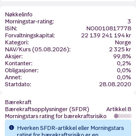
Nøkkelinfo
Morningstar-rating:
3
ISIN:
NO0010817778
Forvaltningskapital:
22 139 241 194 kr
Kategori:
Norge
NAV/Kurs (05.08.2026):
2 325 kr
Aksjer:
99,8%
Kontanter:
0,2%
Obligasjoner:
0,0%
Annet:
0,0%
Startdato:
28.08.2020
Bærekraft
Bærekraftsopplysninger (SFDR)
Artikkel 8
Morningstars rating for bærekraftsrisiko
🌐
🌐
🌐
🌐
🌐
Hverken SFDR-artikkel eller Morningstars
rating for bærekraftsrisiko er en