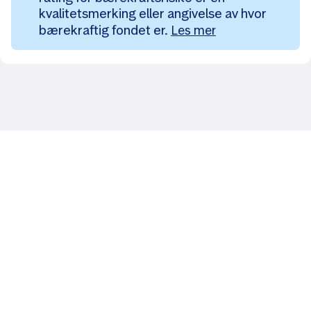
kvalitetsmerking eller angivelse av hvor
bærekraftig fondet er.
Les mer
Likt og brukt av over 140 000 nordmenn.
Last ned appen og
kom i gang
App Store
Google Play