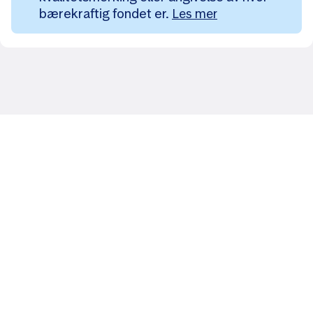
bærekraftig fondet er.
Les mer
Likt og brukt av over 140 000 nordmenn.
Last ned appen og
kom i gang
App Store
Google Play