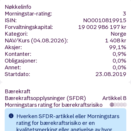
Nøkkelinfo
Morningstar-rating:
3
ISIN:
NO0010819915
Forvaltningskapital:
19 002 986 197 kr
Kategori:
Norge
NAV/Kurs (04.08.2026):
1 408 kr
Aksjer:
99,1%
Kontanter:
0,9%
Obligasjoner:
0,0%
Annet:
0,0%
Startdato:
23.08.2019
Bærekraft
Bærekraftsopplysninger (SFDR)
Artikkel 8
Morningstars rating for bærekraftsrisiko
🌐
🌐
🌐
🌐
🌐
Hverken SFDR-artikkel eller Morningstars
rating for bærekraftsrisiko er en
kvalitetsmerking eller angivelse av hvor