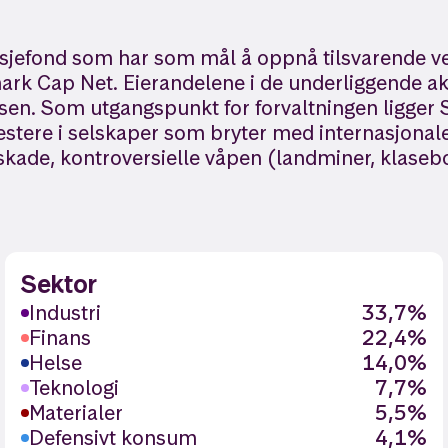
sjefond som har som mål å oppnå tilsvarende ve
rk Cap Net. Eierandelene i de underliggende aks
ksen. Som utgangspunkt for forvaltningen ligger
nvestere i selskaper som bryter med internasjonal
jøskade, kontroversielle våpen (landminer, klas
Sektor
Industri
33,7%
Finans
22,4%
Helse
14,0%
Teknologi
7,7%
Materialer
5,5%
Defensivt konsum
4,1%