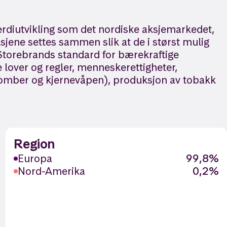
rdiutvikling som det nordiske aksjemarkedet,
jene settes sammen slik at de i størst mulig
 Storebrands standard for bærekraftige
e lover og regler, menneskerettigheter,
ebomber og kjernevåpen), produksjon av tobakk
Region
Europa
99,8%
Nord-Amerika
0,2%