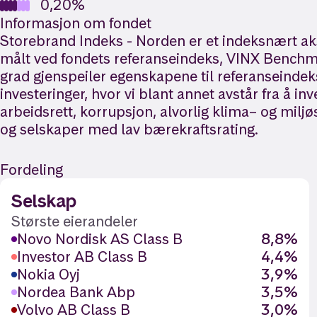
0,20%
Informasjon om fondet
Storebrand Indeks - Norden er et indeksnært ak
målt ved fondets referanseindeks, VINX Benchma
grad gjenspeiler egenskapene til referanseinde
investeringer, hvor vi blant annet avstår fra å i
arbeidsrett, korrupsjon, alvorlig klima– og mil
og selskaper med lav bærekraftsrating.
Fordeling
Selskap
Største eierandeler
Novo Nordisk AS Class B
8,8%
Investor AB Class B
4,4%
Nokia Oyj
3,9%
Nordea Bank Abp
3,5%
Volvo AB Class B
3,0%