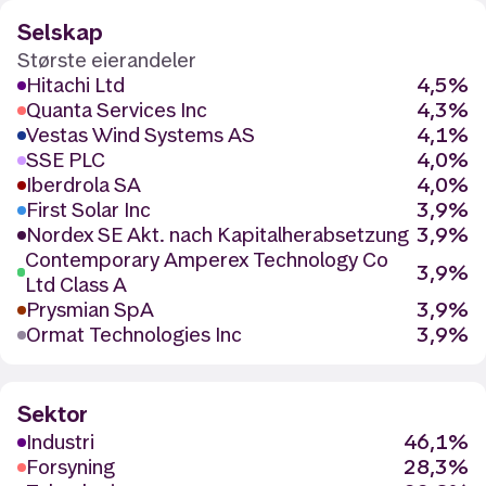
Selskap
Største eierandeler
Hitachi Ltd
4,5%
Quanta Services Inc
4,3%
Vestas Wind Systems AS
4,1%
SSE PLC
4,0%
Iberdrola SA
4,0%
First Solar Inc
3,9%
Nordex SE Akt. nach Kapitalherabsetzung
3,9%
Contemporary Amperex Technology Co
3,9%
Ltd Class A
Prysmian SpA
3,9%
Ormat Technologies Inc
3,9%
Sektor
Industri
46,1%
Forsyning
28,3%