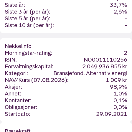
Siste år:
33,7%
Siste 3 år (per år):
2,6%
Siste 5 år (per år):
-
Siste 10 år (per år):
-
Nøkkelinfo
Morningstar-rating:
2
ISIN:
NO0011110256
Forvaltningskapital:
2 049 936 855 kr
Kategori:
Bransjefond, Alternativ energi
NAV/Kurs (07.08.2026):
1 009 kr
Aksjer:
98,9%
Annet:
1,0%
Kontanter:
0,1%
Obligasjoner:
0,0%
Startdato:
29.09.2021
Bærekraft