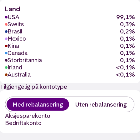
Land
USA
99,1%
Sveits
0,3%
Brasil
0,2%
Mexico
0,1%
Kina
0,1%
Canada
0,1%
Storbritannia
0,1%
Irland
<0,1%
Australia
<0,1%
Tilgjengelig på kontotype
Med rebalansering
Uten rebalansering
Aksjesparekonto
Bedriftskonto