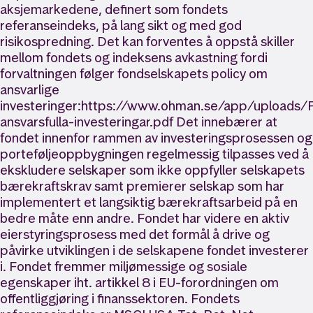
aksjemarkedene, definert som fondets
referanseindeks, på lang sikt og med god
risikospredning. Det kan forventes å oppstå skiller
mellom fondets og indeksens avkastning fordi
forvaltningen følger fondselskapets policy om
ansvarlige
investeringer:https://www.ohman.se/app/uploads/P
ansvarsfulla-investeringar.pdf Det innebærer at
fondet innenfor rammen av investeringsprosessen og
porteføljeoppbygningen regelmessig tilpasses ved å
ekskludere selskaper som ikke oppfyller selskapets
bærekraftskrav samt premierer selskap som har
implementert et langsiktig bærekraftsarbeid på en
bedre måte enn andre. Fondet har videre en aktiv
eierstyringsprosess med det formål å drive og
påvirke utviklingen i de selskapene fondet investerer
i. Fondet fremmer miljømessige og sosiale
egenskaper iht. artikkel 8 i EU-forordningen om
offentliggjøring i finanssektoren. Fondets