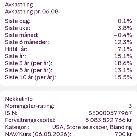
Avkastning
Avkastning
pr. 06.08
Siste dag:
0,1%
Siste uke:
3,8%
Siste måned:
−0,4%
Siste 6 måneder:
12,3%
Hittil i år:
7,1%
Siste år:
15,1%
Siste 3 år (per år):
18,6%
Siste 5 år (per år):
13,1%
Siste 10 år (per år):
15,5%
Nøkkelinfo
Morningstar-rating:
3
ISIN:
SE0000577967
Forvaltningskapital:
5 083 822 766 kr
Kategori:
USA, Store selskaper, Blanding
NAV/Kurs (06.08.2026):
700 kr