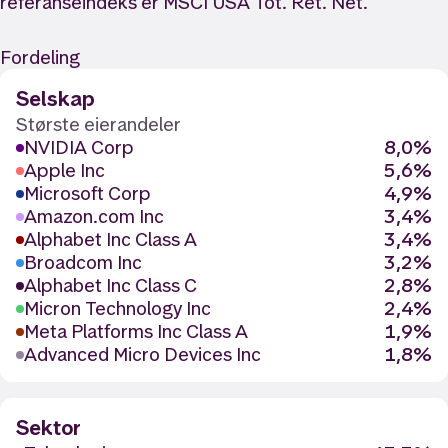
referanseindeks er MSCI USA Tot. Ret. Net.
Fordeling
Selskap
Største eierandeler
NVIDIA Corp
8,0%
Apple Inc
5,6%
Microsoft Corp
4,9%
Amazon.com Inc
3,4%
Alphabet Inc Class A
3,4%
Broadcom Inc
3,2%
Alphabet Inc Class C
2,8%
Micron Technology Inc
2,4%
Meta Platforms Inc Class A
1,9%
Advanced Micro Devices Inc
1,8%
Sektor