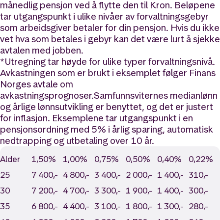
månedlig pensjon ved å flytte den til Kron. Beløpene
tar utgangspunkt i ulike nivåer av forvaltningsgebyr
som arbeidsgiver betaler for din pensjon. Hvis du ikke
vet hva som betales i gebyr kan det være lurt å sjekke
avtalen med jobben.
*Utregning tar høyde for ulike typer forvaltningsnivå.
Avkastningen som er brukt i eksemplet følger Finans
Norges avtale om
avkastningsprognoser.Samfunnsviternes medianlønn
og årlige lønnsutvikling er benyttet, og det er justert
for inflasjon. Eksemplene tar utgangspunkt i en
pensjonsordning med 5% i årlig sparing, automatisk
nedtrapping og utbetaling over 10 år.
Alder
1,50%
1,00%
0,75%
0,50%
0,40%
0,22%
25
7 400,-
4 800,-
3 400,-
2 000,-
1 400,-
310,-
30
7 200,-
4 700,-
3 300,-
1 900,-
1 400,-
300,-
35
6 800,-
4 400,-
3 100,-
1 800,-
1 300,-
280,-