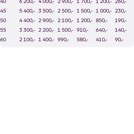
40
6 200,-
4 000,-
2 900,-
1 700,-
1 200,-
260,-
45
5 400,-
3 500,-
2 500,-
1 500,-
1 000,-
230,-
50
4 400,-
2 900,-
2 100,-
1 200,-
850,-
190,-
55
3 300,-
2 200,-
1 500,-
910,-
640,-
140,-
60
2 100,-
1 400,-
990,-
580,-
410,-
90,-
Likt og brukt av over 140 000 nordmenn.
Last ned appen og
kom i gang