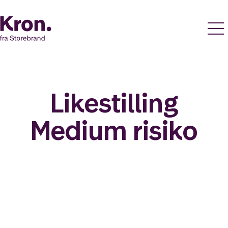
Likestilling
Medium risiko
Likt og brukt av over 140 000 nordmenn.
Last ned appen og