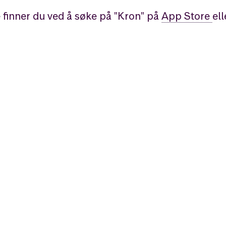
 finner du ved å søke på "Kron" på
App Store
el
Likt og brukt av over 140 000 nordmenn.