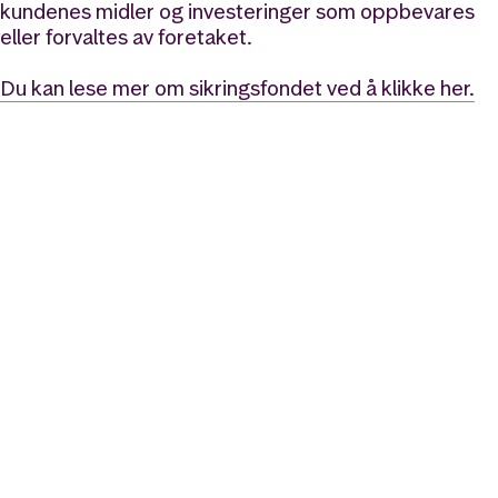
kundenes midler og investeringer som oppbevares
eller forvaltes av foretaket.
Du kan lese mer om sikringsfondet ved å klikke her.
Likt og brukt av over 140 000 nordmenn.
Last ned appen og
kom i gang
App Store
Google Play