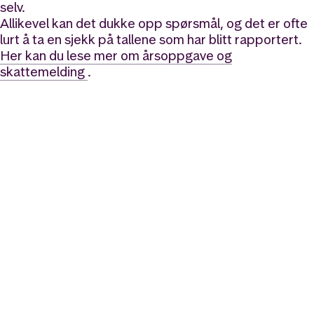
selv.
Allikevel kan det dukke opp spørsmål, og det er ofte
lurt å ta en sjekk på tallene som har blitt rapportert.
Her kan du lese mer om årsoppgave og
skattemelding
.
Likt og brukt av over 140 000 nordmenn.
Last ned appen og
kom i gang
App Store
Google Play