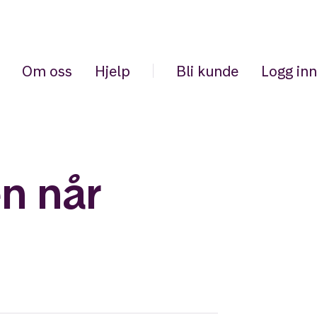
Om oss
Hjelp
Bli kunde
Logg inn
n når