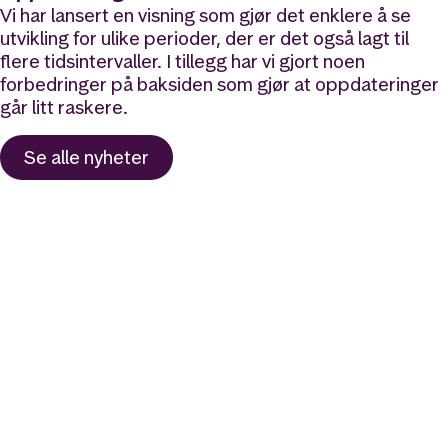
Vi har lansert en visning som gjør det enklere å se
utvikling for ulike perioder, der er det også lagt til
flere tidsintervaller. I tillegg har vi gjort noen
forbedringer på baksiden som gjør at oppdateringer
går litt raskere.
Se alle
nyheter
Likt og brukt av over 140 000 nordmenn.
Last ned appen og
kom i gang