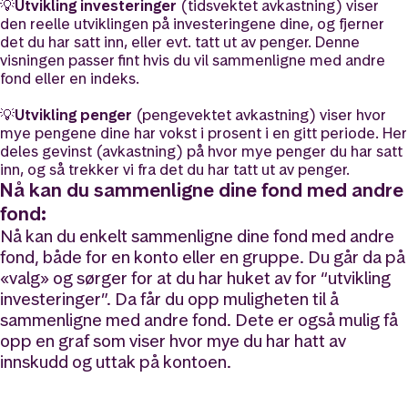
💡
Utvikling investeringer
(tidsvektet avkastning) viser
den reelle utviklingen på investeringene dine, og fjerner
det du har satt inn, eller evt. tatt ut av penger. Denne
visningen passer fint hvis du vil sammenligne med andre
fond eller en indeks.
💡
Utvikling penger
(pengevektet avkastning) viser hvor
mye pengene dine har vokst i prosent i en gitt periode. Her
deles gevinst (avkastning) på hvor mye penger du har satt
inn, og så trekker vi fra det du har tatt ut av penger.
Nå kan du sammenligne dine fond med andre
fond:
Nå kan du enkelt sammenligne dine fond med andre
fond, både for en konto eller en gruppe. Du går da på
«valg» og sørger for at du har huket av for “utvikling
investeringer”. Da får du opp muligheten til å
sammenligne med andre fond. Dete er også mulig få
opp en graf som viser hvor mye du har hatt av
innskudd og uttak på kontoen.