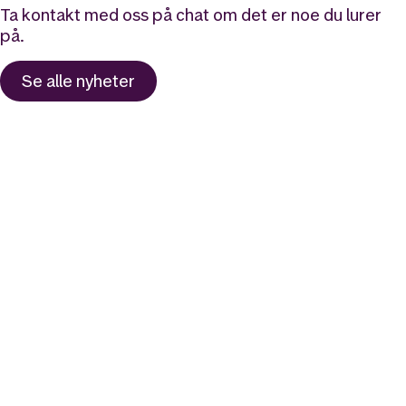
Ta kontakt med oss på chat om det er noe du lurer
på.
Se alle
nyheter
Likt og brukt av over 140 000 nordmenn.
Last ned appen og
kom i gang
App Store
Google Play