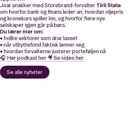
Joar snakker med Storebrand-forvalter
Tiril Støle
om hvorfor bank og finans leder an, hvordan oljepris
og kronekurs spiller inn, og hvorfor flere nye
selskaper igjen går på børs.
Du lærer mer om:
• hvilke sektorer som drar lasset
• når utbyttefond faktisk lønner seg
• hvordan forvalterne justerer porteføljen nå
🎧 Hør podkast her
🎥 Se video her
Se alle
nyheter
Likt og brukt av over 140 000 nordmenn.