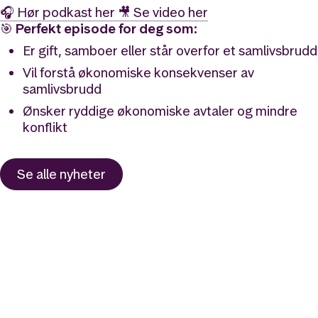
🎧 Hør podkast her
🎥 Se video her
🎯
Perfekt episode for deg som:
Er gift, samboer eller står overfor et samlivsbrudd
Vil forstå økonomiske konsekvenser av
samlivsbrudd
Ønsker ryddige økonomiske avtaler og mindre
konflikt
Se alle
nyheter
Likt og brukt av over 140 000 nordmenn.