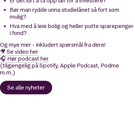
Er det lurt å ta opp lån for å investere?
Bør man rydde unna studielånet så fort som
mulig?
Hva med å leie bolig og heller putte sparepenger
i fond?
Og mye mer - inkludert spørsmål fra dere!
🎥 Se video her
🎧 Hør podcast her
(tilgjengelig på Spotify, Apple Podcast, Podme
m.m.)
Se alle
nyheter