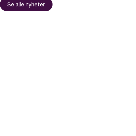
Se alle
nyheter
Likt og brukt av over 140 000 nordmenn.
Last ned appen og
kom i gang
App Store
Google Play