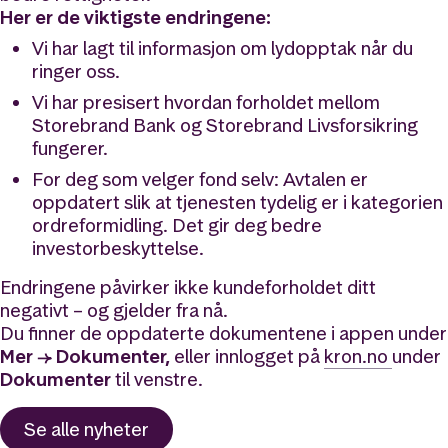
Her er de viktigste endringene:
Vi har lagt til informasjon om lydopptak når du
ringer oss.
Vi har presisert hvordan forholdet mellom
Storebrand Bank og Storebrand Livsforsikring
fungerer.
For deg som velger fond selv: Avtalen er
oppdatert slik at tjenesten tydelig er i kategorien
ordreformidling. Det gir deg bedre
investorbeskyttelse.
Endringene påvirker ikke kundeforholdet ditt
negativt – og gjelder fra nå.
Du finner de oppdaterte dokumentene i appen under
Mer → Dokumenter,
eller innlogget på
kron.no
under
Dokumenter
til venstre.
Se alle
nyheter