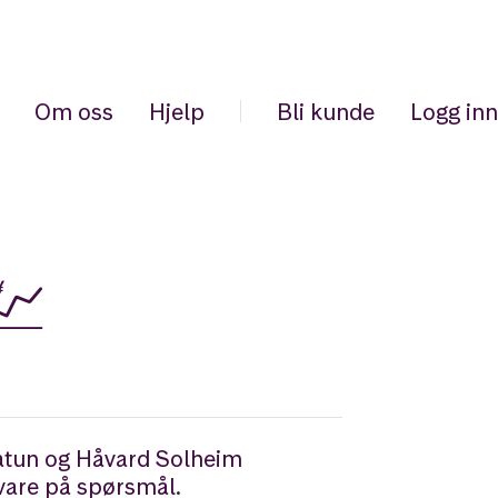
Om oss
Hjelp
Bli kunde
Logg inn
💹
agatun og Håvard Solheim
 svare på spørsmål.