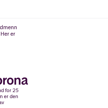
ordmenn
 Her er
orona
nd for 25
on er den
av