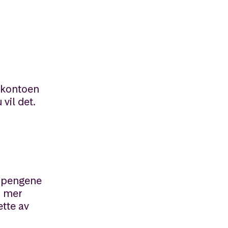
å kontoen
vil det.
e pengene
r mer
tte av