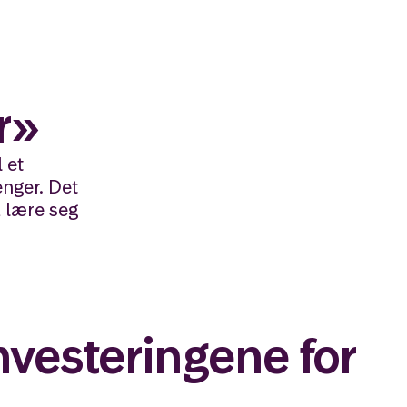
r»
 et
nger. Det
å lære seg
investeringene for