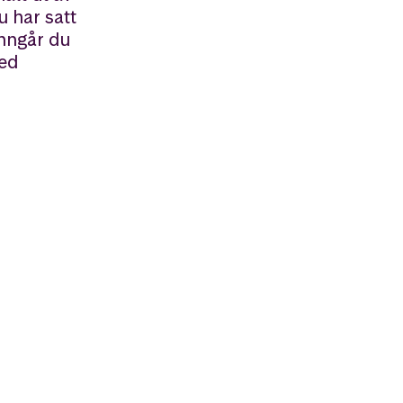
u har satt
unngår du
ned