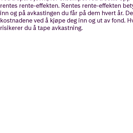
rentes rente-effekten. Rentes rente-effekten be
inn og på avkastingen du får på dem hvert år. De
kostnadene ved å kjøpe deg inn og ut av fond. Hv
risikerer du å tape avkastning.
Bli sjef over penge
nå
Last ned Kron-appen til din mobil