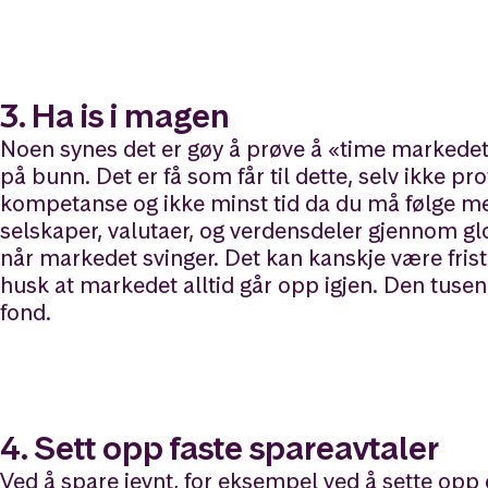
3.
Ha is i magen
Noen synes det er gøy å prøve å «time markedet»
på bunn. Det er få som får til dette, selv ikke p
kompetanse og ikke minst tid da du må følge med 
selskaper, valutaer, og verdensdeler gjennom glo
når markedet svinger. Det kan kanskje være fris
husk at markedet alltid går opp igjen. Den tusenl
fond.
4.
Sett opp faste spareavtaler
Ved å spare jevnt, for eksempel ved å sette opp e