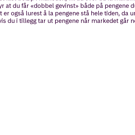
tyr at du får «dobbel gevinst» både på pengene d
t er også lurest å la pengene stå hele tiden, da 
is du i tillegg tar ut pengene når markedet går 
ne dine