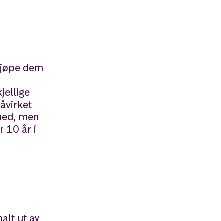
 kjøpe dem
jellige
åvirket
 ned, men
r 10 år i
alt ut av