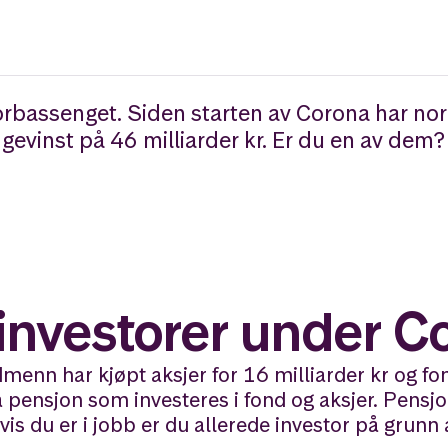
storbassenget. Siden starten av Corona har n
n gevinst på 46 milliarder kr. Er du en av dem?
nvestorer under C
rdmenn har kjøpt aksjer for 16 milliarder kr og fo
så pensjon som investeres i fond og aksjer. Pensj
hvis du er i jobb er du allerede investor på grunn 