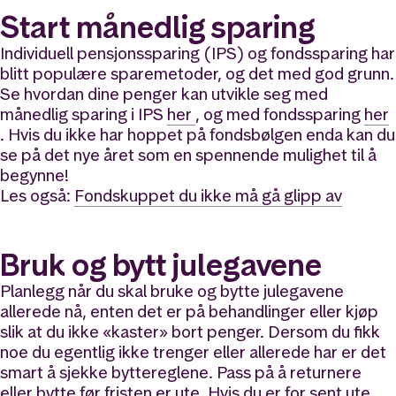
Start månedlig sparing
Individuell pensjonssparing (IPS) og fondssparing har
blitt populære sparemetoder, og det med god grunn.
Se hvordan dine penger kan utvikle seg med
månedlig sparing i IPS
her
, og med fondssparing
her
.
Hvis du ikke har hoppet på fondsbølgen enda kan du
se på det nye året som en spennende mulighet til å
begynne!
Les også:
Fondskuppet du ikke må gå glipp av
Bruk og bytt julegavene
Planlegg når du skal bruke og bytte julegavene
allerede nå, enten det er på behandlinger eller kjøp
slik at du ikke «kaster» bort penger. Dersom du fikk
noe du egentlig ikke trenger eller allerede har er det
smart å sjekke byttereglene. Pass på å returnere
eller bytte før fristen er ute. Hvis du er for sent ute