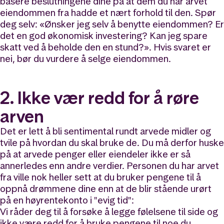
basere beslutningene dine på at dem du har arvet
eiendommen fra hadde et nært forhold til den. Spør
deg selv: «Ønsker jeg selv å benytte eiendommen? Er
det en god økonomisk investering? Kan jeg spare
skatt ved å beholde den en stund?». Hvis svaret er
nei, bør du vurdere å selge eiendommen.
2. Ikke vær redd for å røre
arven
Det er lett å bli sentimental rundt arvede midler og
tvile på hvordan du skal bruke de. Du må derfor huske
på at arvede penger eller eiendeler ikke er så
annerledes enn andre verdier. Personen du har arvet
fra ville nok heller sett at du bruker pengene til å
oppnå drømmene dine enn at de blir stående urørt
på en høyrentekonto i "evig tid":
Vi råder deg til å forsøke å legge følelsene til side og
ikke være redd for å bruke pengene til noe du