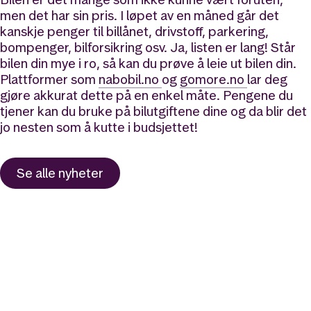
men det har sin pris. I løpet av en måned går det
kanskje penger til billånet, drivstoff, parkering,
bompenger, bilforsikring osv. Ja, listen er lang! Står
bilen din mye i ro, så kan du prøve å leie ut bilen din.
Plattformer som
nabobil.no
og
gomore.no
lar deg
gjøre akkurat dette på en enkel måte. Pengene du
tjener kan du bruke på bilutgiftene dine og da blir det
jo nesten som å kutte i budsjettet!
Se alle nyheter
Likt og brukt av over 140 000 nordmenn.