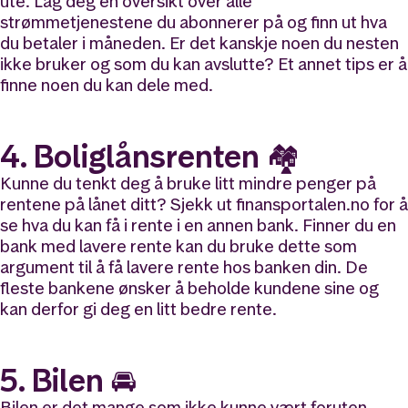
ute. Lag deg en oversikt over alle
strømmetjenestene du abonnerer på og finn ut hva
du betaler i måneden. Er det kanskje noen du nesten
ikke bruker og som du kan avslutte? Et annet tips er å
finne noen du kan dele med.
4. Boliglånsrenten 🏘️
Kunne du tenkt deg å bruke litt mindre penger på
rentene på lånet ditt? Sjekk ut finansportalen.no for å
se hva du kan få i rente i en annen bank. Finner du en
bank med lavere rente kan du bruke dette som
argument til å få lavere rente hos banken din. De
fleste bankene ønsker å beholde kundene sine og
kan derfor gi deg en litt bedre rente.
5. Bilen 🚘
Bilen er det mange som ikke kunne vært foruten,