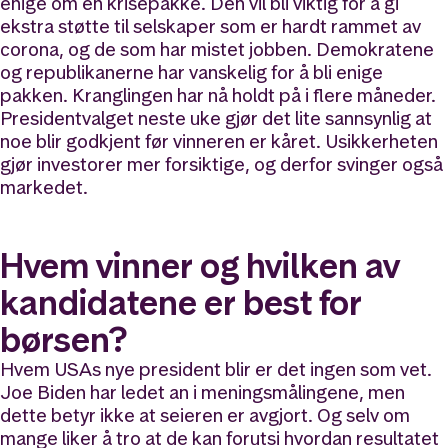
enige om en krisepakke. Den vil bli viktig for å gi
ekstra støtte til selskaper som er hardt rammet av
corona, og de som har mistet jobben. Demokratene
og republikanerne har vanskelig for å bli enige
pakken. Kranglingen har nå holdt på i flere måneder.
Presidentvalget neste uke gjør det lite sannsynlig at
noe blir godkjent før vinneren er kåret. Usikkerheten
gjør investorer mer forsiktige, og derfor svinger også
markedet.
Hvem vinner og hvilken av
kandidatene er best for
børsen?
Hvem USAs nye president blir er det ingen som vet.
Joe Biden har ledet an i meningsmålingene, men
dette betyr ikke at seieren er avgjort. Og selv om
mange liker å tro at de kan forutsi hvordan resultatet