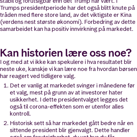
stabil og forutsigbar enn det Trump har vært. I
Trumps presidentperiode har det også blitt knute på
tråden med flere store land, av det viktigste er Kina
(verdens nest største økonomi). Forbedring av dette
samarbeidet kan ha positiv innvirkning på markedet.
Kan historien lære oss noe?
I og med at vi ikke kan spekulere i hva resultatet blir
neste uke, kanskje vi kan lære noe fra hvordan børsen
har reagert ved tidligere valg.
Det er vanlig at markedet svinger i månedene før
et valg, mest på grunn av at investorer hater
usikkerhet. I dette presidentvalget legges det
også til corona-effekten som er utenfor alles
kontroll.
Historisk sett så har markedet gått bedre når en
sittende president blir gjenvalgt. Dette handler