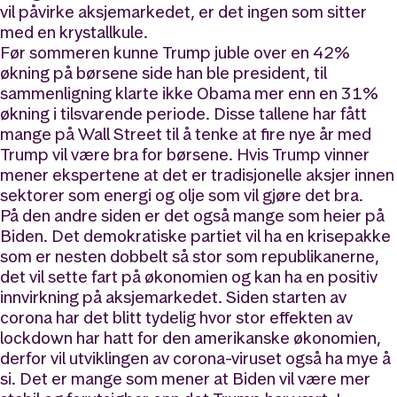
vil påvirke aksjemarkedet, er det ingen som sitter
med en krystallkule.
Før sommeren kunne Trump juble over en 42%
økning på børsene side han ble president, til
sammenligning klarte ikke Obama mer enn en 31%
økning i tilsvarende periode. Disse tallene har fått
mange på Wall Street til å tenke at fire nye år med
Trump vil være bra for børsene. Hvis Trump vinner
mener ekspertene at det er tradisjonelle aksjer innen
sektorer som energi og olje som vil gjøre det bra.
På den andre siden er det også mange som heier på
Biden. Det demokratiske partiet vil ha en krisepakke
som er nesten dobbelt så stor som republikanerne,
det vil sette fart på økonomien og kan ha en positiv
innvirkning på aksjemarkedet. Siden starten av
corona har det blitt tydelig hvor stor effekten av
lockdown har hatt for den amerikanske økonomien,
derfor vil utviklingen av corona-viruset også ha mye å
si. Det er mange som mener at Biden vil være mer