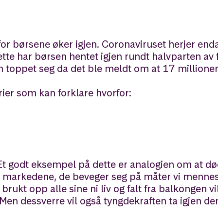
rfor børsene øker igjen. Coronaviruset herjer end
 dette har børsen hentet igjen rundt halvparten av 
en toppet seg da det ble meldt om at 17 millione
ier som kan forklare hvorfor:
Et godt eksempel på dette er analogien om at dø
som markedene, de beveger seg på måter vi menne
 brukt opp alle sine ni liv og falt fra balkongen vi
n. Men dessverre vil også tyngdekraften ta igjen d