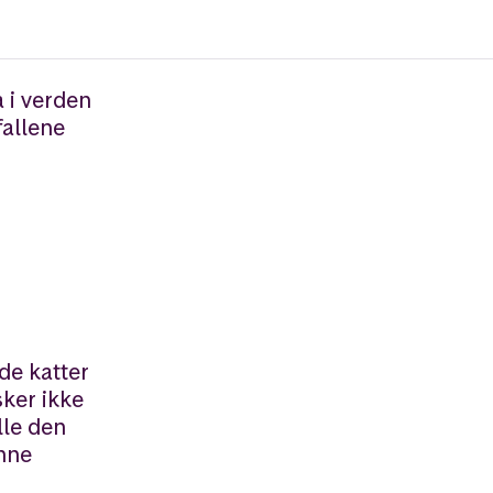
a i verden
fallene
r
de katter
sker ikke
lle den
enne