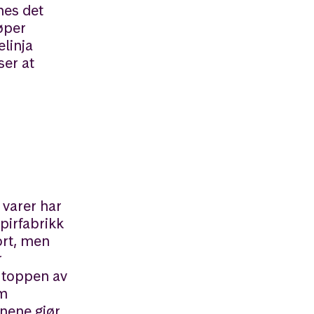
nes det
øper
elinja
ser at
 varer har
pirfabrikk
fort, men
r
å toppen av
om
nnene gjør