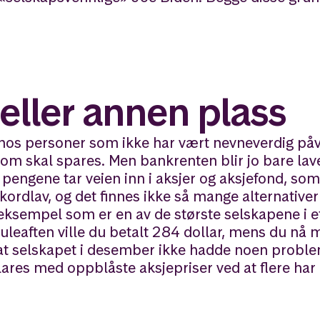
eller annen plass
lv hos personer som ikke har vært nevneverdig påv
som skal spares. Men bankrenten blir jo bare lav
 pengene tar veien inn i aksjer og aksjefond, som
ekordlav, og det finnes ikke så mange alternativer
 eksempel som er en av de største selskapene i e
uleaften ville du betalt 284 dollar, mens du nå 
or at selskapet i desember ikke hadde noen prob
ares med oppblåste aksjepriser ved at flere har i