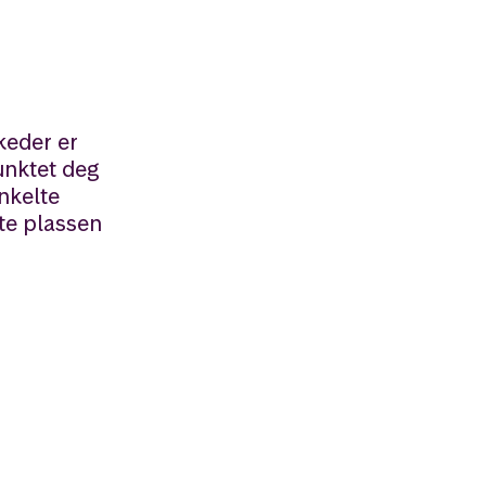
rkeder er
punktet deg
nkelte
ste plassen