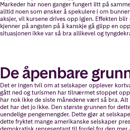
Markeder har noen ganger fungert litt på samme 
alltid noen som ønsker å spekulere i om bunne
aksjer, vil kursene drives opp igjen. Effekten blir
kjenner på angsten på å kanskje gå glipp en oppt
situasjonen ikke var så bra allikevel og tyngdekr
De åpenbare grun
Det er ingen tvil om at selskaper opplever kortv
gått ned og turismen har tilnærmet stoppet opp.
har nok ikke de siste månedene vært så bra. Alt de
det har det jo ikke. Den største grunnen for det
uendelige pengemengder. Dette gjør at selskape
dette fryktet mange amerikanske selskaper pre
demokratisk representant til fordel for den me