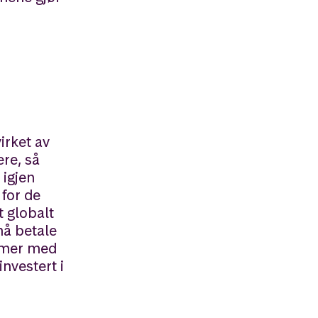
irket av
ere, så
 igjen
 for de
t globalt
må betale
lemer med
nvestert i