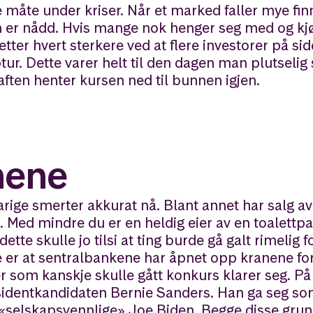
måte under kriser. Når et marked faller mye fin
n er nådd. Hvis mange nok henger seg med og kj
 etter hvert sterkere ved at flere investorer på sid
ur. Dette varer helt til den dagen man plutselig 
aften henter kursen ned til bunnen igjen.
nene
arige smerter akkurat nå. Blant annet har salg av
 Med mindre du er en heldig eier av en toalettpa
tte skulle jo tilsi at ting burde gå galt rimelig 
te er at sentralbankene har åpnet opp kranene fo
r som kanskje skulle gått konkurs klarer seg. P
sidentkandidaten Bernie Sanders. Han ga seg s
r «selskapsvennlige» Joe Biden. Begge disse gru