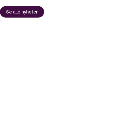
Se alle nyheter
Likt og brukt av over 140 000 nordmenn.
Last ned appen og
kom i gang
App Store
Google Play