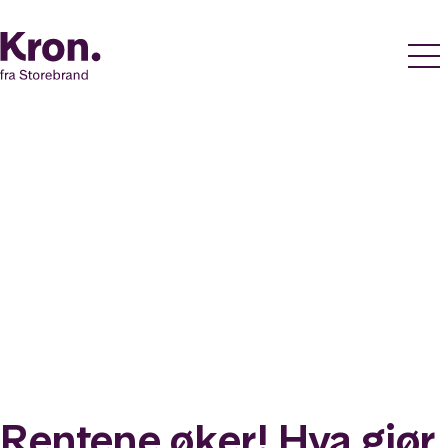
Rentene øker! Hva gjør