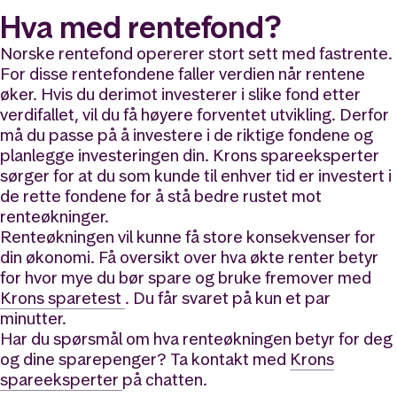
Hva med rentefond?
Norske rentefond opererer stort sett med fastrente.
For disse rentefondene faller verdien når rentene
øker. Hvis du derimot investerer i slike fond
etter
verdifallet, vil du få høyere forventet utvikling. Derfor
må du passe på å investere i de riktige fondene og
planlegge investeringen din. Krons spareeksperter
sørger for at du som kunde til enhver tid er investert i
de rette fondene for å stå bedre rustet mot
renteøkninger.
Renteøkningen vil kunne få store konsekvenser for
din økonomi. Få oversikt over hva økte renter betyr
for hvor mye du bør spare og bruke fremover med
Krons sparetest
. Du får svaret på kun et par
minutter.
Har du spørsmål om hva renteøkningen betyr for deg
og dine sparepenger? Ta kontakt med
Krons
spareeksperter
på chatten.