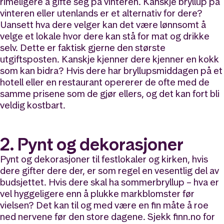
rimeligere å gifte seg på vinteren. Kanskje bryllup på
vinteren eller utenlands er et alternativ for dere?
Uansett hva dere velger kan det være lønnsomt å
velge et lokale hvor dere kan stå for mat og drikke
selv. Dette er faktisk gjerne den største
utgiftsposten. Kanskje kjenner dere kjenner en kokk
som kan bidra? Hvis dere har bryllupsmiddagen på et
hotell eller en restaurant opererer de ofte med de
samme prisene som de gjør ellers, og det kan fort bli
veldig kostbart.
2. Pynt og dekorasjoner
Pynt og dekorasjoner til festlokaler og kirken, hvis
dere gifter dere der, er som regel en vesentlig del av
budsjettet. Hvis dere skal ha sommerbryllup – hva er
vel hyggeligere enn å plukke markblomster før
vielsen? Det kan til og med være en fin måte å roe
ned nervene før den store dagene. Sjekk finn.no for