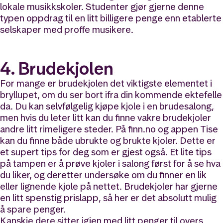
lokale musikkskoler. Studenter gjør gjerne denne
typen oppdrag til en litt billigere penge enn etablerte
selskaper med proffe musikere.
4. Brudekjolen
For mange er brudekjolen det viktigste elementet i
bryllupet, om du ser bort ifra din kommende ektefelle
da. Du kan selvfølgelig kjøpe kjole i en brudesalong,
men hvis du leter litt kan du finne vakre brudekjoler
andre litt rimeligere steder. På finn.no og appen Tise
kan du finne både ubrukte og brukte kjoler. Dette er
et supert tips for deg som er gjest også. Et lite tips
på tampen er å prøve kjoler i salong først for å se hva
du liker, og deretter undersøke om du finner en lik
eller lignende kjole på nettet. Brudekjoler har gjerne
en litt spenstig prislapp, så her er det absolutt mulig
å spare penger.
Kanskje dere sitter igjen med litt penger til overs