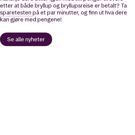
etter at både bryllup og bryllupsreise er betalt? Ta
sparetesten
på et par minutter, og finn ut hva dere
kan gjøre med pengene!
Se alle nyheter
Likt og brukt av over 140 000 nordmenn.
Last ned appen og
kom i gang