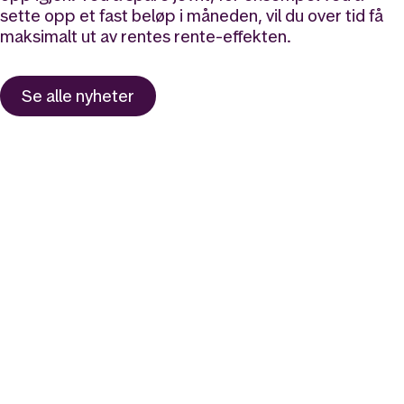
sette opp et fast beløp i måneden, vil du over tid få
maksimalt ut av rentes rente-effekten.
Se alle nyheter
Likt og brukt av over 140 000 nordmenn.
Last ned appen og
kom i gang