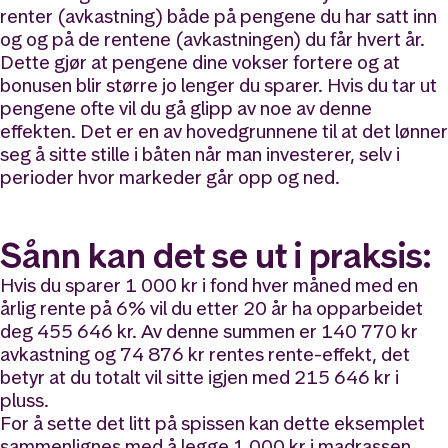
renter (avkastning) både på pengene du har satt inn
og og på de rentene (avkastningen) du får hvert år.
Dette gjør at pengene dine vokser fortere og at
bonusen blir større jo lenger du sparer. Hvis du tar ut
pengene ofte vil du gå glipp av noe av denne
effekten. Det er en av hovedgrunnene til at det lønner
seg å sitte stille i båten når man investerer, selv i
perioder hvor markeder går opp og ned.
Sånn kan det se ut i praksis:
Hvis du sparer 1 000 kr i fond hver måned med en
årlig rente på 6% vil du etter 20 år ha opparbeidet
deg 455 646 kr. Av denne summen er 140 770 kr
avkastning og 74 876 kr rentes rente-effekt, det
betyr at du totalt vil sitte igjen med 215 646 kr i
pluss.
For å sette det litt på spissen kan dette eksemplet
sammenlignes med å legge 1 000 kr i madrassen