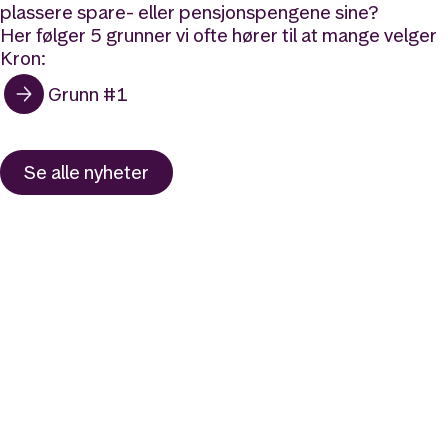
plassere spare- eller pensjonspengene sine?
Her følger 5 grunner vi ofte hører til at mange velger
Kron:
Grunn #1
Se alle nyheter
Likt og brukt av over 140 000 nordmenn.
Last ned appen og
kom i gang