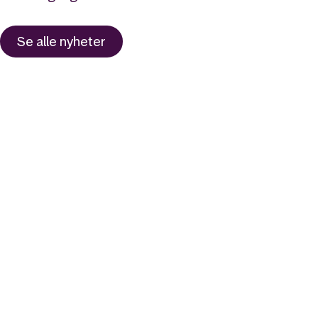
Se alle nyheter
Likt og brukt av over 140 000 nordmenn.
Last ned appen og
kom i gang
App Store
Google Play