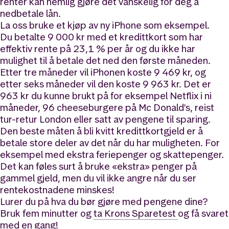
renter kan nemlig gjøre det vanskelig for deg å
nedbetale lån.
La oss bruke et kjøp av ny iPhone som eksempel.
Du betalte 9 000 kr med et kredittkort som har
effektiv rente på 23,1 % per år og du ikke har
mulighet til å betale det ned den første måneden.
Etter tre måneder vil iPhonen koste 9 469 kr, og
etter seks måneder vil den koste 9 963 kr. Det er
963 kr du kunne brukt på for eksempel Netflix i ni
måneder, 96 cheeseburgere på Mc Donald's, reist
tur-retur London eller satt av pengene til sparing.
Den beste måten å bli kvitt kredittkortgjeld er å
betale store deler av det når du har muligheten. For
eksempel med ekstra feriepenger og skattepenger.
Det kan føles surt å bruke «ekstra» penger på
gammel gjeld, men du vil ikke angre når du ser
rentekostnadene minskes!
Lurer du på hva du bør gjøre med pengene dine?
Bruk fem minutter og
ta Krons Sparetest
og få svaret
med en gang!