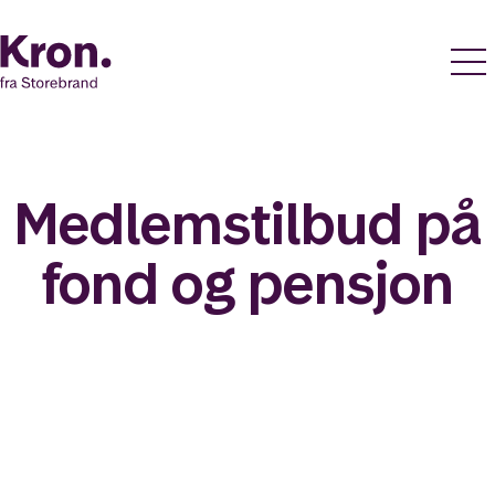
Medlemstilbud på
fond og pensjon
Som medlem får du et av Norges beste tilbud på
pensjon og fond.
Start fondssparing