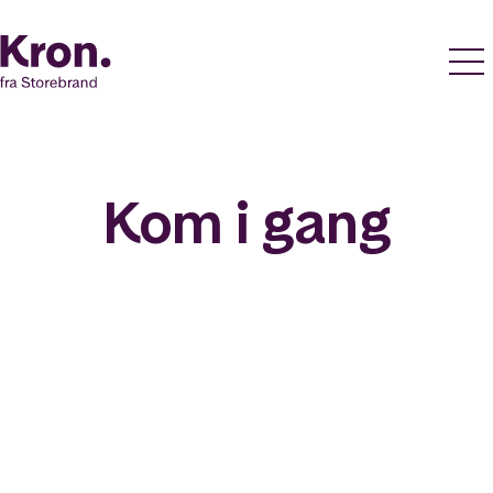
Kom i gang
Fond
Fondssparing
Start sparing i fond
eller
Flytt aksjesparekonto til oss