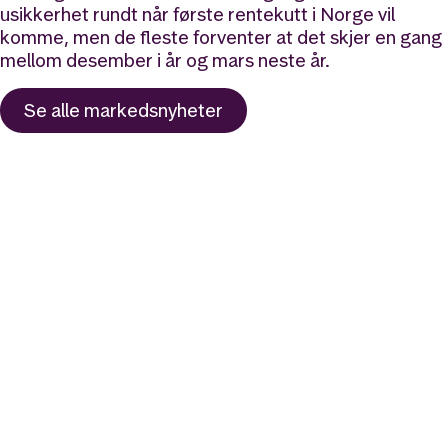
usikkerhet rundt når første rentekutt i Norge vil
komme, men de fleste forventer at det skjer en gang
mellom desember i år og mars neste år.
Se alle
markedsnyheter
Likt og brukt av over 140 000 nordmenn.
Last ned appen og
kom i gang