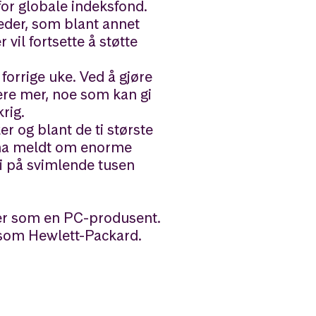
for globale indeksfond.
eder, som blant annet
 vil fortsette å støtte
orrige uke. Ved å gjøre
stere mer, noe som kan gi
rig.
 og blant de ti største
å ha meldt om enorme
di på svimlende tusen
er som en PC-produsent.
 som Hewlett-Packard.