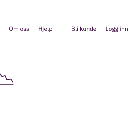
Om oss
Hjelp
Bli kunde
Logg inn
📉