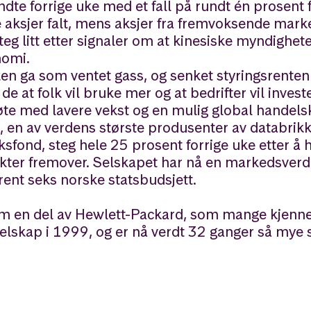
dte forrige uke med et fall på rundt én prosent 
aksjer falt, mens aksjer fra fremvoksende mark
teg litt etter signaler om at kinesiske myndigheter
nomi.
n ga som ventet gass, og senket styringsrenten f
 de at folk vil bruke mer og at bedrifter vil inve
te med lavere vekst og en mulig global handelsk
en av verdens største produsenter av databrikker
sfond, steg hele 25 prosent forrige uke etter 
dukter fremover. Selskapet har nå en markedsver
trent seks norske statsbudsjett.
om en del av Hewlett-Packard, som mange kjenn
selskap i 1999, og er nå verdt 32 ganger så mye