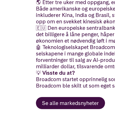
🌎 Etter tre uker med oppgang, en
Både amerikanske og europeiske 
inkluderer Kina, India og Brasil, s
opp om en svekket kinesisk øko
🇪🇺 Den europeiske sentralbanke
det billigere å låne penger, håper
økonomien et nødvendig løft i mø
🤖 Teknologiselskapet Broadcom, 
selskapene i mange globale indek
forventninger til salg av AI-pro
milliarder dollar, tilsvarende om
💡 Visste du at?
Broadcom startet opprinnelig s
Broadcom ble skilt ut som eget 
Se alle
markedsnyheter