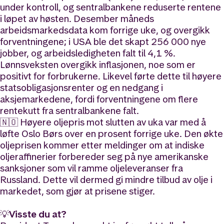
under kontroll, og sentralbankene reduserte rentene
i løpet av høsten. Desember måneds
arbeidsmarkedsdata kom forrige uke, og overgikk
forventningene; i USA ble det skapt 256 000 nye
jobber, og arbeidsledigheten falt til 4,1 %.
Lønnsveksten overgikk inflasjonen, noe som er
positivt for forbrukerne. Likevel førte dette til høyere
statsobligasjonsrenter og en nedgang i
aksjemarkedene, fordi forventningene om flere
rentekutt fra sentralbankene falt.
🇳🇴 Høyere oljepris mot slutten av uka var med å
løfte Oslo Børs over en prosent forrige uke. Den økte
oljeprisen kommer etter meldinger om at indiske
oljeraffinerier forbereder seg på nye amerikanske
sanksjoner som vil ramme oljeleveranser fra
Russland. Dette vil dermed gi mindre tilbud av olje i
markedet, som gjør at prisene stiger.
💡
Visste du at?