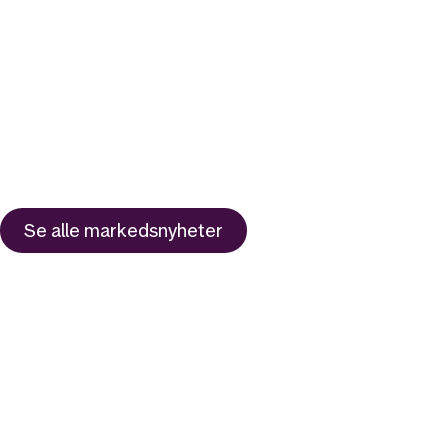
Se alle
markedsnyheter
Likt og brukt av over 140 000 nordmenn.
Last ned appen og