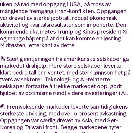
uken på rad med oppgang i USA, på tross av
manglende fremgang i Iran-konflikten. Oppgangen
var drevet av sterke jobbtall, robust økonomisk
aktivitet og kvartalsresultater som imponerte. Den
kommende uka møtes Trump og Kinas president Xi,
og mange håper på at det kan komme en løsning i
Midtøsten i etterkant av dette.
🔢 Særlig inntjeningen fra amerikanske selskaper ga
markedet drahjelp. Flere store selskaper leverte
klart bedre tall enn ventet, med sterk lønnsomhet på
tvers av sektorer. Teknologi- og AI-relaterte
selskaper fortsatte å trekke markedet opp, godt
hjulpet av optimisme rundt videre investeringer i AI.
🌏 Fremvoksende markeder leverte samtidig ukens
sterkeste utvikling, med over 6 prosent avkastning.
Oppgangen var særlig drevet av Asia, med Sør-
Korea og Taiwan i front. Begge markedene nyter