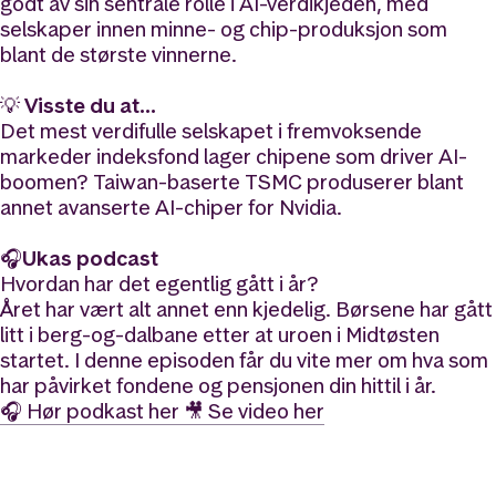
godt av sin sentrale rolle i AI-verdikjeden, med
selskaper innen minne- og chip-produksjon som
blant de største vinnerne.
💡
Visste du at…
Det mest verdifulle selskapet i fremvoksende
markeder indeksfond lager chipene som driver AI-
boomen? Taiwan-baserte TSMC produserer blant
annet avanserte AI-chiper for Nvidia.
🎧
Ukas podcast
Hvordan har det egentlig gått i år?
Året har vært alt annet enn kjedelig. Børsene har gått
litt i berg-og-dalbane etter at uroen i Midtøsten
startet. I denne episoden får du vite mer om hva som
har påvirket fondene og pensjonen din hittil i år.
🎧 Hør podkast her
🎥 Se video her