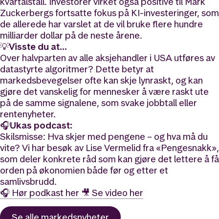
kvartalstall. Investorer virket også positive til Mark
Zuckerbergs fortsatte fokus på KI-investeringer, som
de allerede har varslet at de vil bruke flere hundre
milliarder dollar på de neste årene.
💡Visste du at…
Over halvparten av alle aksjehandler i USA utføres av
datastyrte algoritmer? Dette betyr at
markedsbevegelser ofte kan skje lynraskt, og kan
gjøre det vanskelig for mennesker å være raskt ute
på de samme signalene, som svake jobbtall eller
rentenyheter.
🎧Ukas podcast:
Skilsmisse: Hva skjer med pengene – og hva må du
vite? Vi har besøk av Lise Vermelid fra «Pengesnakk»,
som deler konkrete råd som kan gjøre det lettere å få
orden på økonomien både før og etter et
samlivsbrudd.
🎧 Hør podkast her
🎥 Se video her
Se alle
markedsnyheter