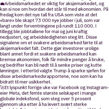
💼Arbeidsmarkedet er viktig for aksjemarkedet, og
kan si noe om hvordan det står til med økonomien. På
fredag kom det nye tall fra USA som viste at det
«bare» ble skapt 73 000 nye jobber i juli, som var
langt under forventningene på rundt 110 000. I
tillegg ble jobbtallene for mai og juni kraftig
nedjustert, og arbeidsledigheten steg litt. Disse
signalene om et svakere arbeidsmarked førte til at
aksjemarkedet falt. Dette gjør investorer urolige
blant annet fordi et svakere arbeidsmarked kan
bremse økonomien, folk får mindre penger å bruke,
og bedrifter kan bli nødt til å senke priser og kutte
lønninger. I ettertid valgte Trump å sparke sjefen for
disse arbeidsmarkedsrapportene, noe som kan ha
bidratt til mer usikkerhet.
🚀Et lyspunkt forrige uke var Facebook og Instagram-
eier Meta, det femte største selskapet i mange
globale indeksfond, som steg over 5 prosent
gjennom uka etter å ha levert svært sterke