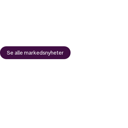
Se alle
markedsnyheter
Likt og brukt av over 140 000 nordmenn.
Last ned appen og