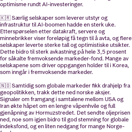
optimisme rundt AI-investeringer.
🇰🇷 Særlig selskaper som leverer utstyr og
infrastruktur til AI-boomen hadde en sterk uke.
Etterspørselen etter datakraft, servere og
minnebrikker viser foreløpig få tegn til å avta, og flere
selskaper leverte sterke tall og optimistiske utsikter.
Dette bidro til sterk avkastning på hele 3,5 prosent
for såkalte fremvoksende markeder-fond. Mange av
selskapene som driver oppgangen holder til i Korea,
som inngår i fremvoksende markeder.
🇳🇴 Samtidig som globale markeder fikk drahjelp fra
geopolitikken, trakk dette ned norske aksjer.
Signaler om framgang i samtalene mellom USA og
Iran økte håpet om en lengre våpenhvile og full
gjenåpning av Hormuzstredet. Det sendte oljeprisen
ned, noe som igjen bidro til god stemning for globale
indeksfond, og en liten nedgang for mange Norge-